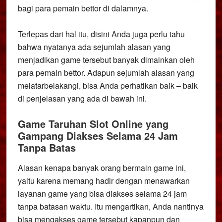
bagi para pemain bettor di dalamnya.
Terlepas dari hal itu, disini Anda juga perlu tahu
bahwa nyatanya ada sejumlah alasan yang
menjadikan game tersebut banyak dimainkan oleh
para pemain bettor. Adapun sejumlah alasan yang
melatarbelakangi, bisa Anda perhatikan baik – baik
di penjelasan yang ada di bawah ini.
Game Taruhan Slot Online yang
Gampang Diakses Selama 24 Jam
Tanpa Batas
Alasan kenapa banyak orang bermain game ini,
yaitu karena memang hadir dengan menawarkan
layanan game yang bisa diakses selama 24 jam
tanpa batasan waktu. Itu mengartikan, Anda nantinya
bisa mengakses game tersebut kapanpun dan