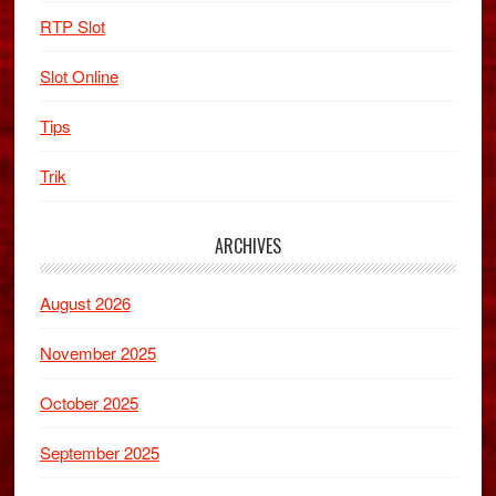
RTP Slot
Slot Online
Tips
Trik
ARCHIVES
August 2026
November 2025
October 2025
September 2025