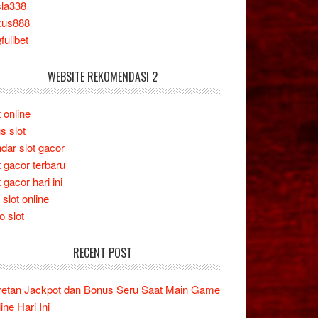
sla338
xus888
ullbet
WEBSITE REKOMENDASI 2
t online
us slot
dar slot gacor
t gacor terbaru
t gacor hari ini
i slot online
 slot
RECENT POST
retan Jackpot dan Bonus Seru Saat Main Game
ine Hari Ini