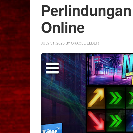
Perlindunga
Online
JULY 31, 2025
BY
ORACLE ELDER