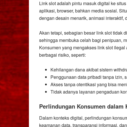
Link slot adalah pintu masuk digital ke situ
aplikasi, browser, bahkan media sosial. Si
dengan desain menarik, animasi interaktif, d
Akan tetapi, sebagian besar link slot tidak 
sehingga membuka celah bagi penipuan, man
Konsumen yang mengakses link slot ilegal a
berbagai risiko, seperti:
Kehilangan dana akibat sistem withdr
Penggunaan data pribadi tanpa izin, s
Akses tanpa otentikasi yang bisa meni
Tidak adanya layanan pengaduan kon
Perlindungan Konsumen dalam K
Dalam konteks digital, perlindungan konsu
keamanan data, transparansi informasi, dan