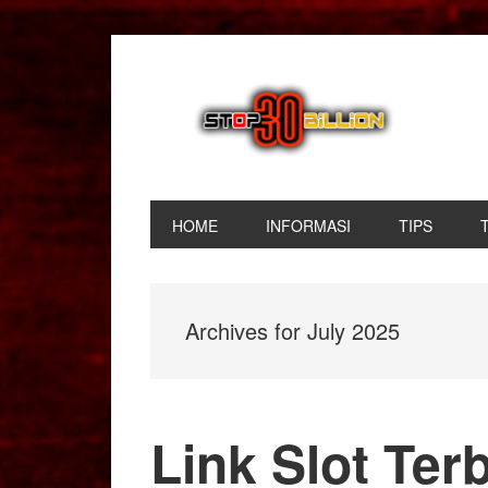
Skip
Skip
Skip
to
to
to
primary
main
primary
navigation
content
sidebar
HOME
INFORMASI
TIPS
Archives for July 2025
Link Slot Ter