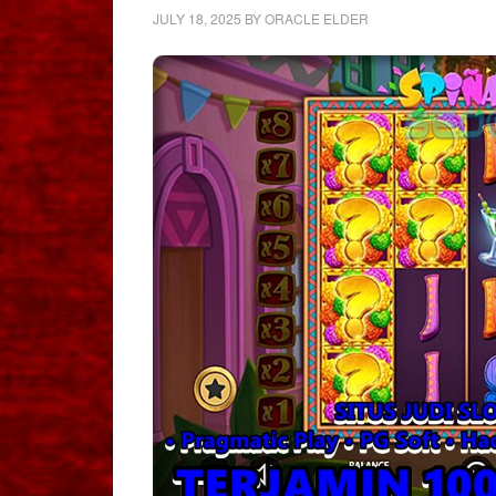
JULY 18, 2025
BY
ORACLE ELDER