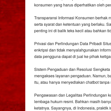
konsumen yang harus diperhatikan oleh penye
Transparansi Informasi Konsumen berhak m
serta syarat dan ketentuan yang berlaku. 
penting ini di balik teks kecil atau bahkan
Privasi dan Perlindungan Data Pribadi Situ
enkripsi dan tidak menyalahgunakan informa
data pengguna dapat di jual ke pihak ketiga
Sistem Pengaduan dan Resolusi Sengketa 
mengakses layanan pengaduan. Namun, bany
itu, atau hanya menyediakan chatbot tanpa 
Pengawasan dan Legalitas Perlindungan kons
lembaga hukum resmi. Bahkan masih banya
ketatnya. Sayangnya, di Indonesia, praktik 