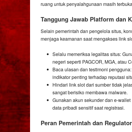
ruang untuk penyalahgunaan masih terbuka 
Tanggung Jawab Platform dan 
Selain pemerintah dan pengelola situs, kon
menjaga keamanan saat mengakses link slot
Selalu memeriksa legalitas situs: Gun
negeri seperti PAGCOR, MGA, atau C
Baca ulasan dan testimoni pengguna:
indikator penting terhadap reputasi sit
Hindari link slot dari sumber tidak je
sangat berisiko membawa malware.
Gunakan akun sekunder dan e-wallet 
data pribadi sensitif saat registrasi.
Peran Pemerintah dan Regulator