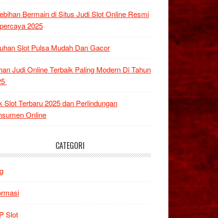
ebihan Bermain di Situs Judi Slot Online Resmi
percaya 2025
uhan Slot Pulsa Mudah Dan Gacor
ihan Judi Online Terbaik Paling Modern Di Tahun
25
k Slot Terbaru 2025 dan Perlindungan
nsumen Online
CATEGORI
g
ormasi
P Slot