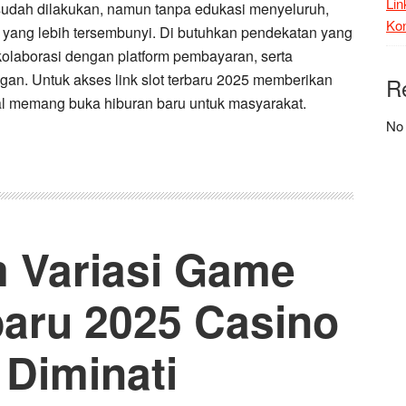
Lin
 sudah dilakukan, namun tanpa edukasi menyeluruh,
Ko
u yang lebih tersembunyi. Di butuhkan pendekatan yang
, kolaborasi dengan platform pembayaran, serta
ngan. Untuk akses link slot terbaru 2025 memberikan
R
al memang buka hiburan baru untuk masyarakat.
No
m Variasi Game
baru 2025 Casino
 Diminati