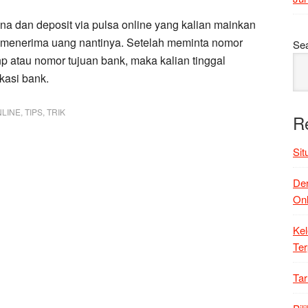
dana dan deposit via pulsa online yang kalian mainkan
 menerima uang nantinya. Setelah meminta nomor
Se
hp atau nomor tujuan bank, maka kalian tinggal
kasi bank.
NLINE
,
TIPS
,
TRIK
R
Si
De
Onl
Kel
Ter
Tar