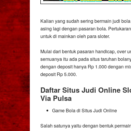
Kalian yang sudah sering bermain judi bola 
asing lagi dengan pasaran bola. Pertukara
untuk di mainkan oleh para sloter.
Mulai dari bentuk pasaran handicap, over u
semuanya itu ada pada situs taruhan bolany
dengan deposit hanya Rp 1.000 dengan mix 
deposit Rp 5.000.
Daftar Situs Judi Online S
Via Pulsa
Game Bola di Situs Judi Online
Salah satunya yaitu dengan bentuk permainan