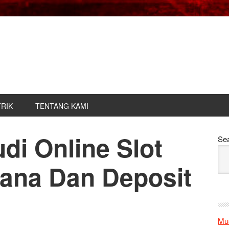
TRIK
TENTANG KAMI
udi Online Slot
P
Se
S
Dana Dan Deposit
Mu