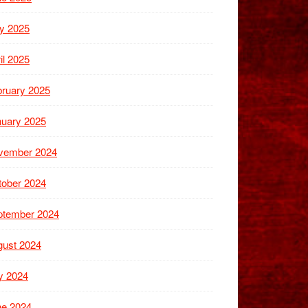
y 2025
il 2025
ruary 2025
nuary 2025
vember 2024
tober 2024
ptember 2024
gust 2024
y 2024
ne 2024