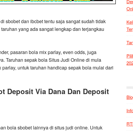
De
Onl
di sbobet dan ibcbet tentu saja sangat sudah tidak
Kel
n taruhan yang ada sangat lengkap dan terjangkau
Ter
Tar
nder, pasaran bola mix parlay, even odds, juga
Pil
a. Taruhan sepak bola Situs Judi Online di mula
20
parlay, untuk taruhan handicap sepak bola mulai dari
lot Deposit Via Dana Dan Deposit
Blo
Inf
RT
 bola sbobet lainnya di situs judi online. Untuk