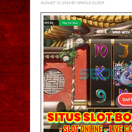
AUGUST 15, 2024
BY
ORACLE ELDER