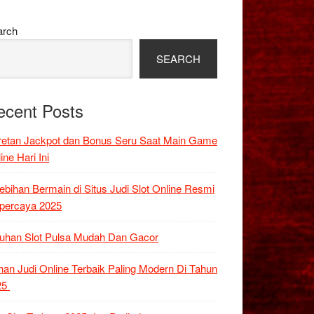
arch
SEARCH
ecent Posts
retan Jackpot dan Bonus Seru Saat Main Game
ine Hari Ini
ebihan Bermain di Situs Judi Slot Online Resmi
percaya 2025
uhan Slot Pulsa Mudah Dan Gacor
ihan Judi Online Terbaik Paling Modern Di Tahun
25