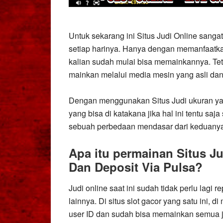
Untuk sekarang ini Situs Judi Online sang
setiap harinya. Hanya dengan memanfaatk
kalian sudah mulai bisa memainkannya. Tetapi
mainkan melalui media mesin yang asli dan
Dengan menggunakan Situs Judi ukuran yan
yang bisa di katakana jika hal ini tentu sa
sebuah perbedaan mendasar dari keduanya an
Apa itu permainan Situs Ju
Dan Deposit Via Pulsa?
Judi online saat ini sudah tidak perlu lagi
lainnya. Di situs slot gacor yang satu ini,
user ID dan sudah bisa memainkan semua judi