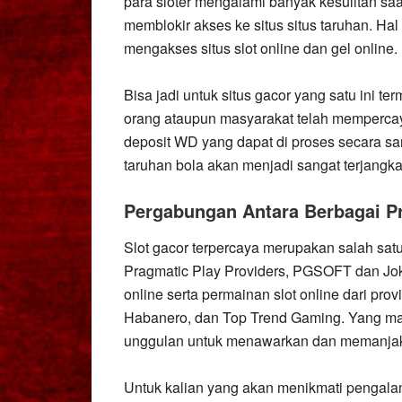
para sloter mengalami banyak kesulitan saa
memblokir akses ke situs situs taruhan. H
mengakses situs slot online dan gel online.
Bisa jadi untuk situs gacor yang satu ini te
orang ataupun masyarakat telah memperca
deposit WD yang dapat di proses secara sa
taruhan bola akan menjadi sangat terjangka
Pergabungan Antara Berbagai P
Slot gacor terpercaya merupakan salah satu
Pragmatic Play Providers, PGSOFT dan Joke
online serta permainan slot online dari pro
Habanero, dan Top Trend Gaming. Yang mana
unggulan untuk menawarkan dan memanja
Untuk kalian yang akan menikmati pengalam