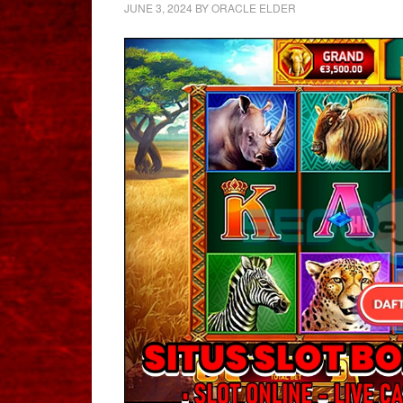
JUNE 3, 2024
BY
ORACLE ELDER