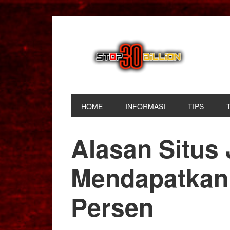
Skip
Skip
Skip
to
to
to
primary
main
primary
navigation
content
sidebar
HOME
INFORMASI
TIPS
Alasan Situs 
Mendapatkan
Persen