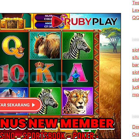
Te
Le
QQf
slo
sit
ban
slo
slo
jud
mpo
De
Onl