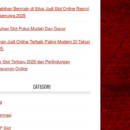
ebihan Bermain di Situs Judi Slot Online Resmi
percaya 2025
uhan Slot Pulsa Mudah Dan Gacor
ihan Judi Online Terbaik Paling Modern Di Tahun
25
k Slot Terbaru 2025 dan Perlindungan
nsumen Online
CATEGORI
g
ormasi
P Slot