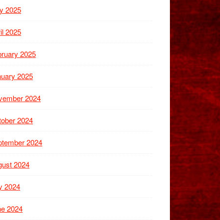
y 2025
il 2025
ruary 2025
nuary 2025
vember 2024
tober 2024
ptember 2024
gust 2024
y 2024
ne 2024